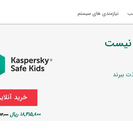
صب
نیازمندی های سیستم
 نیست
ت ببرند
18,415,800 ریال
0,693,000