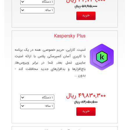
34,749,000 ریال
57,915,000 ریال
Kaspersky Plus
امنیت. کارایی. حریم خصوصی. همه در یک برنامه
با کاربری آسان کسپرسکی پلاس با ارائه امنیت
سایبری نسل بعد، شما در برابر ویروس‌ها،
باج‌افزارها و بدافزارهای جدید محافظت کند -
بدون ...
49,830,300 ریال
83,050,500 ریال