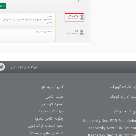
شبکه های اجتماعی :
ای ادارات کوچک
کاربران نرم افزار
نیت ادارات کوچک
خرید آنلاین
تمدید لایسنس
ای کسب و کار
چرا آنلاین بخرم؟
چگونه آنلاین بخرم؟
Kaspersky Next EDR Foundatio
نحوه استفاده از کد کوپن
Kaspersky Next EDR Optim
کد فعال سازی چیست؟
Kaspersky Next XDR Optim