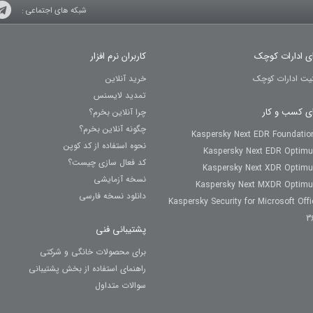
شبکه های اجتماعی :
ای ادارات کوچک
کاربران نرم افزار
نیت ادارات کوچک
خرید آنلاین
تمدید لایسنس
ای کسب و کار
چرا آنلاین بخرم؟
چگونه آنلاین بخرم؟
Kaspersky Next EDR Foundatio
نحوه استفاده از کد کوپن
Kaspersky Next EDR Optim
کد فعال سازی چیست؟
Kaspersky Next XDR Optim
نسخه آزمایشی
Kaspersky Next MXDR Optim
دانلود نسخه فارسی
Kaspersky Security for Microsoft Offi
3
پشتیبانی فنی
برای محصولات خانگی و شرکتی
راهنمای استفاده از بخش پشتیبانی
سوالات متداول