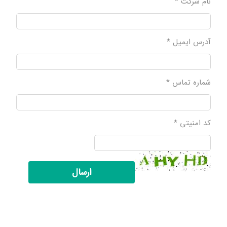
نام شرکت *
آدرس ایمیل *
شماره تماس *
کد امنیتی *