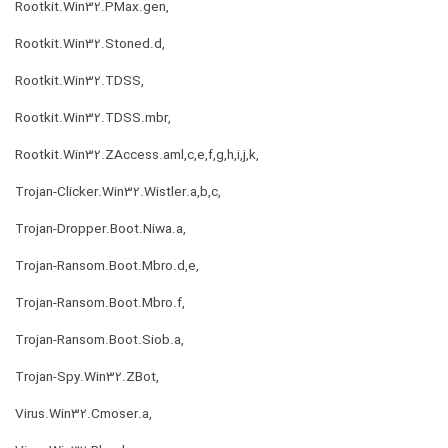
Rootkit.Win32.PMax.gen,
Rootkit.Win32.Stoned.d,
Rootkit.Win32.TDSS,
Rootkit.Win32.TDSS.mbr,
Rootkit.Win32.ZAccess.aml,c,e,f,g,h,i,j,k,
Trojan-Clicker.Win32.Wistler.a,b,c,
Trojan-Dropper.Boot.Niwa.a,
Trojan-Ransom.Boot.Mbro.d,e,
Trojan-Ransom.Boot.Mbro.f,
Trojan-Ransom.Boot.Siob.a,
Trojan-Spy.Win32.ZBot,
Virus.Win32.Cmoser.a,